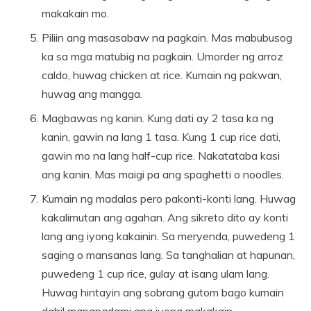
makakain mo.
Piliin ang masasabaw na pagkain. Mas mabubusog
ka sa mga matubig na pagkain. Umorder ng arroz
caldo, huwag chicken at rice. Kumain ng pakwan,
huwag ang mangga.
Magbawas ng kanin. Kung dati ay 2 tasa ka ng
kanin, gawin na lang 1 tasa. Kung 1 cup rice dati,
gawin mo na lang half-cup rice. Nakatataba kasi
ang kanin. Mas maigi pa ang spaghetti o noodles.
Kumain ng madalas pero pakonti-konti lang. Huwag
kakalimutan ang agahan. Ang sikreto dito ay konti
lang ang iyong kakainin. Sa meryenda, puwedeng 1
saging o mansanas lang. Sa tanghalian at hapunan,
puwedeng 1 cup rice, gulay at isang ulam lang.
Huwag hintayin ang sobrang gutom bago kumain
dahil mapapadami ang iyong makakain.