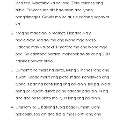
iced tea. Magtubig ka na lang. Zero calories ang
tubig. Puwede mo din bawasan ang iyong
panghimagas. Gawin mo ito at siguradong papayat
ka.
Maging magalaw o malikot. Habang ika’y
naglalakad, igalaw mo ang iyong mga braso.
Habang may ka-text, i-marcha mo ang iyong mga
paa. Sa ganitong paraan, makababawas ka ng 200
calories bawat araw.
Gumamit ng maliit na plato, iyung 9 inches lang ang
sukat. Kapag maliit ang plato, mako-kondisyon ang
iyong isipan na konti lang ang kakainin. Isa pa, wala
nang pa-dukot-dukot pa ng dagdag pagkain. Kung
ano ang nasa plato mo, iyun lang ang kakainin.
Uminom ng 1 basong tubig bago kumain. Dahil
nakabubusog din ang tubig, mas konti lang ang