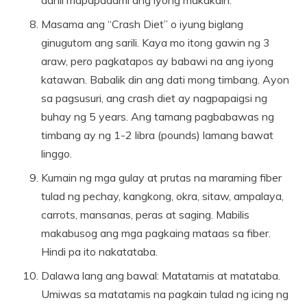
Masama ang “Crash Diet” o iyung biglang
ginugutom ang sarili. Kaya mo itong gawin ng 3
araw, pero pagkatapos ay babawi na ang iyong
katawan. Babalik din ang dati mong timbang. Ayon
sa pagsusuri, ang crash diet ay nagpapaigsi ng
buhay ng 5 years. Ang tamang pagbabawas ng
timbang ay ng 1-2 libra (pounds) lamang bawat
linggo.
Kumain ng mga gulay at prutas na maraming fiber
tulad ng pechay, kangkong, okra, sitaw, ampalaya,
carrots, mansanas, peras at saging. Mabilis
makabusog ang mga pagkaing mataas sa fiber.
Hindi pa ito nakatataba.
Dalawa lang ang bawal: Matatamis at matataba.
Umiwas sa matatamis na pagkain tulad ng icing ng