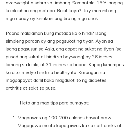
overweight o sobra sa timbang. Samantala, 15% lang ng
kalalakihan ang mataba. Bakit kaya? Ito’y marahil ang
mga nanay ay kinakain ang tira ng mga anak.
Paano malalaman kung mataba ka o hindi? Isang
simpleng paraan ay ang pagsukat ng tiyan. Ayon sa
isang pagsusuri sa Asia, ang dapat na sukat ng tiyan (sa
pusod ang sukat at hindi sa baywang) ay 36 inches
lamang sa lalaki, at 31 inches sa babae. Kapag lumampas
ka dito, medyo hindi na healthy ito. Kailangan na
magpapayat dahil baka magdulot ito ng diabetes,
arthritis at sakit sa puso.
Heto ang mga tips para pumayat:
Magbawas ng 100-200 calories bawat araw.
Magagawa mo ito kapag iiwas ka sa soft drinks at