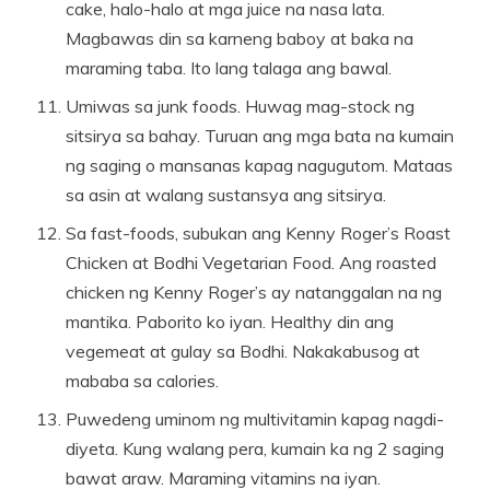
cake, halo-halo at mga juice na nasa lata.
Magbawas din sa karneng baboy at baka na
maraming taba. Ito lang talaga ang bawal.
Umiwas sa junk foods. Huwag mag-stock ng
sitsirya sa bahay. Turuan ang mga bata na kumain
ng saging o mansanas kapag nagugutom. Mataas
sa asin at walang sustansya ang sitsirya.
Sa fast-foods, subukan ang Kenny Roger’s Roast
Chicken at Bodhi Vegetarian Food. Ang roasted
chicken ng Kenny Roger’s ay natanggalan na ng
mantika. Paborito ko iyan. Healthy din ang
vegemeat at gulay sa Bodhi. Nakakabusog at
mababa sa calories.
Puwedeng uminom ng multivitamin kapag nagdi-
diyeta. Kung walang pera, kumain ka ng 2 saging
bawat araw. Maraming vitamins na iyan.