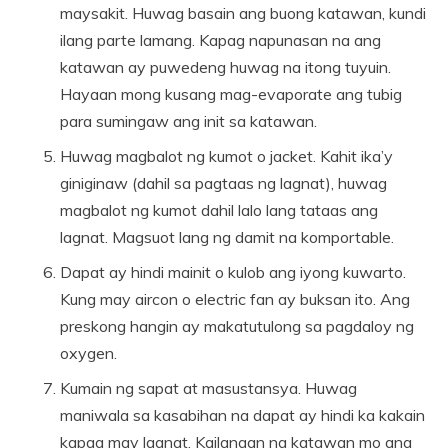
maysakit. Huwag basain ang buong katawan, kundi
ilang parte lamang. Kapag napunasan na ang
katawan ay puwedeng huwag na itong tuyuin.
Hayaan mong kusang mag-evaporate ang tubig
para sumingaw ang init sa katawan.
Huwag magbalot ng kumot o jacket. Kahit ika’y
giniginaw (dahil sa pagtaas ng lagnat), huwag
magbalot ng kumot dahil lalo lang tataas ang
lagnat. Magsuot lang ng damit na komportable.
Dapat ay hindi mainit o kulob ang iyong kuwarto.
Kung may aircon o electric fan ay buksan ito. Ang
preskong hangin ay makatutulong sa pagdaloy ng
oxygen.
Kumain ng sapat at masustansya. Huwag
maniwala sa kasabihan na dapat ay hindi ka kakain
kapag may lagnat. Kailangan ng katawan mo ang