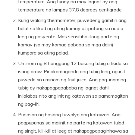
temperature. Ang tunay na may lagnat ay ang
temperature na lampas 37.8 degrees centigrade.
Kung walang thermometer, puwedeng gamitin ang
balat sa likod ng ating kamay at ipatong sa noo o
leeg ng pasyente. Mas sensitibo itong parte ng
kamay (sa may kamao pababa sa mga daliri)
kumpara sa ating palad.
Uminom ng 8 hanggang 12 basong tubig o likido sa
isang araw. Pinakamaganda ang tubig lang, ngunit
puwede rin uminom ng fruit juice. Ang pag-inom ng
tubig ay nakapagpapababa ng lagnat dahil
inilalabas nito ang init ng katawan sa pamamagitan
ng pag-ihi.
Punasan ng basang tuwalya ang katawan. Ang
pagpupunas sa maiinit na parte ng katawan tulad
ng singit, kili-kili at leeg at nakapagpapaginhawa sa