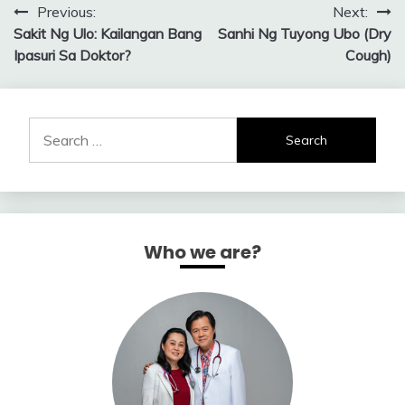
Post
Previous:
Next:
Sakit Ng Ulo: Kailangan Bang
Sanhi Ng Tuyong Ubo (Dry
navigation
Ipasuri Sa Doktor?
Cough)
Search
for:
Who we are?